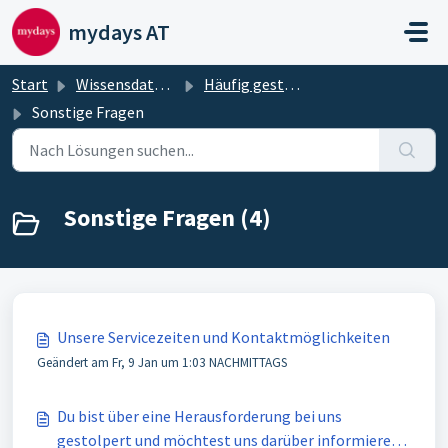
Zum hauptsächlichen Inhalt gehen
mydays AT
Start
Wissensdatenbank
Häufig gestellte Fragen und deren Antworten
Sonstige Fragen
Sonstige Fragen (4)
Unsere Servicezeiten und Kontaktmöglichkeiten
Geändert am Fr, 9 Jan um 1:03 NACHMITTAGS
Du bist über eine Herausforderung bei uns
gestolpert und möchtest uns darüber informieren