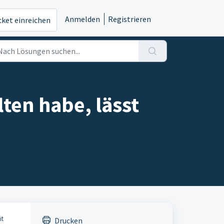
Anmelden
Registrieren
cket einreichen
lten habe, lässt
it
Drucken