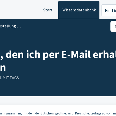
Start
Wissensdatenbank
Ein Ti
tellung und Zahlung
 den ich per E-Mail erha
en
ACHMITTAGS
mm zusammen, mit dem der Gutschein geöffnet wird. Dies ist heutzutage sowohl m