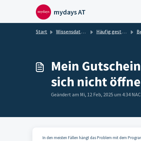
Zum hauptsächlichen Inhalt gehen
mydays AT
Start
Wissensdatenbank
Häufig gestellte Fragen und deren Antworten
Bes
Mein Gutschein,
sich nicht öffn
Geändert am Mi, 12 Feb, 2025 um 4:34 N
In den meisten Fällen hängt das Problem mit dem Progra